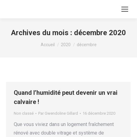
Archives du mois :
décembre 2020
Vous êtes ici :
Accueil
2020
décembre
Quand l’humidité peut devenir un vrai
calvaire !
Non classé
Par
Gwendoline Gillard
16 décembre 2020
Que vous viviez dans un logement fraîchement
rénové avec double vitrage et système de