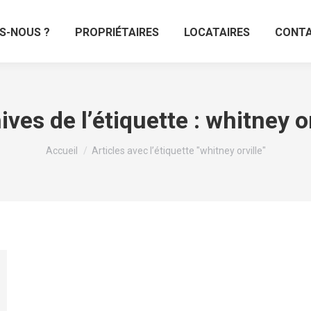
S-NOUS ?
PROPRIÉTAIRES
LOCATAIRES
CONT
ives de l’étiquette :
whitney or
Vous êtes ici :
Accueil
Articles avec l’étiquette "whitney orville"