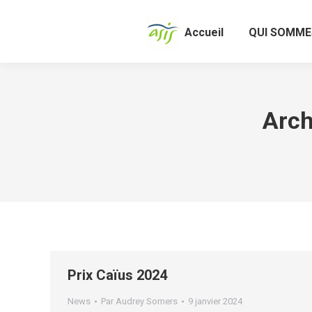
Accueil
QUI SOMME
Arch
Prix Caïus 2024
News
Par
Audrey Somers
9 janvier 2024