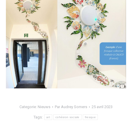
Categorie:
Nieuws
Par
Audrey Somers
25 avril 2023
Tags:
art
cohésion sociale
fresque