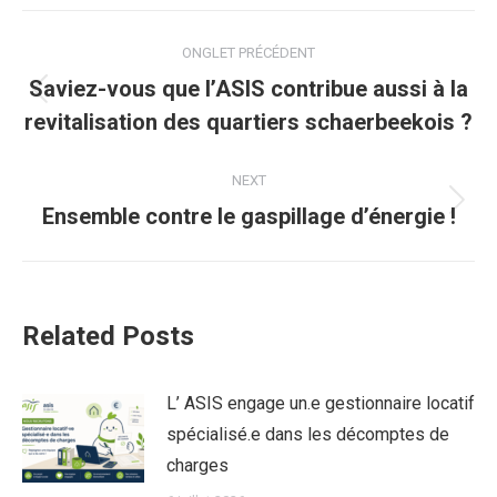
Post
ONGLET PRÉCÉDENT
navigation
Saviez-vous que l’ASIS contribue aussi à la
Previous
revitalisation des quartiers schaerbeekois ?
post:
NEXT
Next
Ensemble contre le gaspillage d’énergie !
post:
Related Posts
L’ ASIS engage un.e gestionnaire locatif
spécialisé.e dans les décomptes de
charges