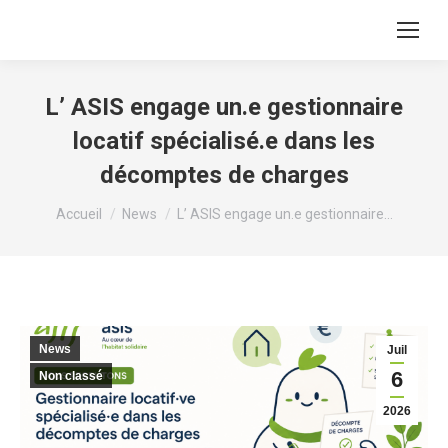
L’ ASIS engage un.e gestionnaire
locatif spécialisé.e dans les
décomptes de charges
Vous êtes ici :
Accueil
News
L’ ASIS engage un.e gestionnaire…
News
Juil
6
Non classé
2026