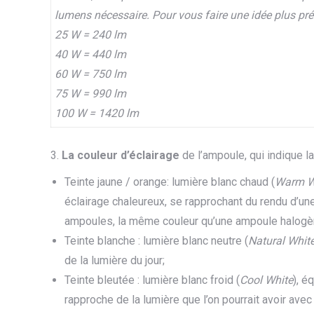
lumens nécessaire. Pour vous faire une idée plus pré
25 W = 240 lm
40 W = 440 lm
60 W = 750 lm
75 W = 990 lm
100 W = 1420 lm
3.
La couleur d’éclairage
de l’ampoule, qui indique la
Teinte jaune / orange: lumière blanc chaud (
Warm W
éclairage chaleureux, se rapprochant du rendu d’un
ampoules, la même couleur qu’une ampoule halogè
Teinte blanche : lumière blanc neutre (
Natural Whit
de la lumière du jour;
Teinte bleutée : lumière blanc froid (
Cool White
), é
rapproche de la lumière que l’on pourrait avoir avec