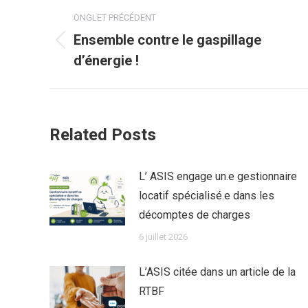
Post
ONGLET PRÉCÉDENT
navigation
Ensemble contre le gaspillage
Previous
d’énergie !
post:
Related Posts
L’ ASIS engage un.e gestionnaire
locatif spécialisé.e dans les
décomptes de charges
6 juillet 2026
L’ASIS citée dans un article de la
RTBF