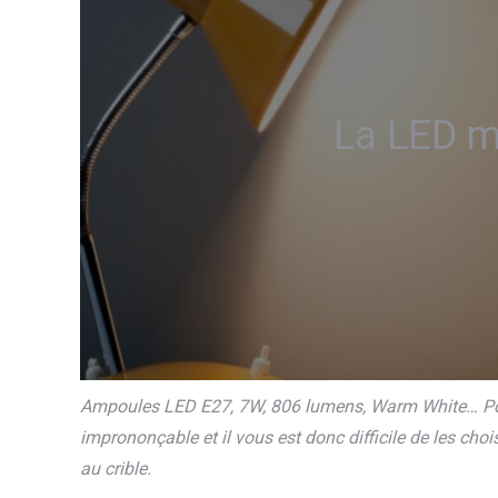
La LED m
Ampoules LED E27, 7W, 806 lumens, Warm White… Pour
imprononçable et il vous est donc difficile de les choi
au crible.