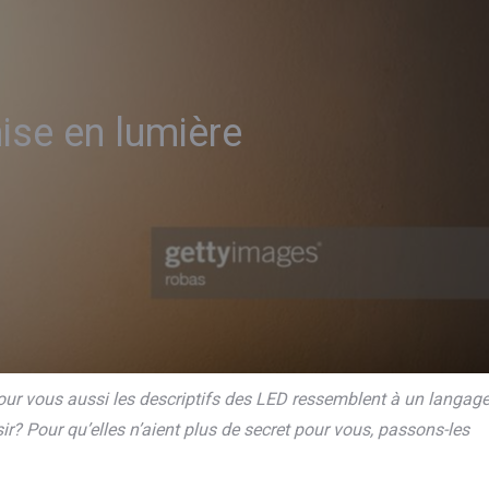
ise en lumière
 vous aussi les descriptifs des LED ressemblent à un langag
sir? Pour qu’elles n’aient plus de secret pour vous, passons-les