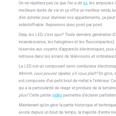
On ne répétera pas ce que l’on a dit
ici
, les ampoules 
meilleure durée de vie et ça offre un meilleur rendu lu
d’en acheter pour illuminer nos appartements, ça peu
indéchiffrable. Reprenons donc point par point.
Déjà, les LED, c’est quoi? Toute dernière génération
incandescence, les halogènes et les fluocompactes), 
réservée aux voyants d’appareils électroniques, puis en
retrouve dans les écrans de télévisions et ordinateur
La LED est un composant semi-conducteur électronique
Mmmh, vous pouvez répéter, s’il vous plaît?
En gros, s
est composée d’un petit bout de métal à l’intérieur. 
qui a la particularité de réagir et produire de la lumiè
plus?
Cette petite
vidéo
permettra d’éclairer parfaite
Maintenant qu’on gère la partie historique et techniq
existe depuis un bout de temps, la majorité d’entre n