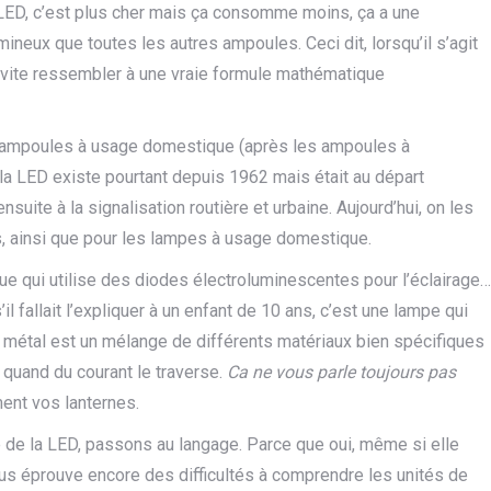
LED, c’est plus cher mais ça consomme moins, ça a une
mineux que toutes les autres ampoules. Ceci dit, lorsqu’il s’agit
t vite ressembler à une vraie formule mathématique
 d’ampoules à usage domestique (après les ampoules à
la LED existe pourtant depuis 1962 mais était au départ
suite à la signalisation routière et urbaine. Aujourd’hui, on les
s, ainsi que pour les lampes à usage domestique.
 qui utilise des diodes électroluminescentes pour l’éclairage…
’il fallait l’expliquer à un enfant de 10 ans, c’est une lampe qui
Ce métal est un mélange de différents matériaux bien spécifiques
re quand du courant le traverse.
Ca ne vous parle toujours pas
ment vos lanternes.
ue de la LED, passons au langage. Parce que oui, même si elle
ous éprouve encore des difficultés à comprendre les unités de