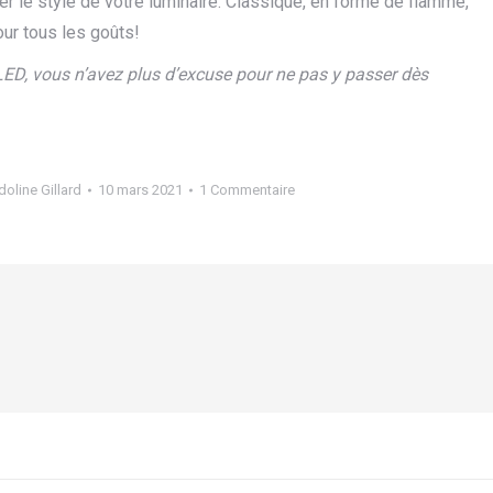
er le style de votre luminaire. Classique, en forme de flamme,
our tous les goûts!
 LED, vous n’avez plus d’excuse pour ne pas y passer dès
oline Gillard
10 mars 2021
1 Commentaire