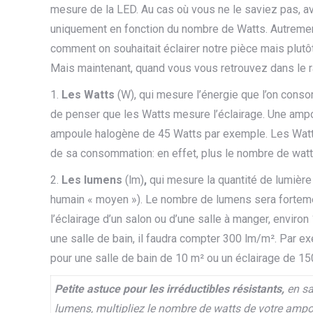
mesure de la LED. Au cas où vous ne le saviez pas, av
uniquement en fonction du nombre de Watts. Autrement
comment on souhaitait éclairer notre pièce mais plutôt
Mais maintenant, quand vous vous retrouvez dans le r
1.
Les Watts
(W), qui mesure l’énergie que l’on cons
de penser que les Watts mesure l’éclairage. Une amp
ampoule halogène de 45 Watts par exemple. Les Watts
de sa consommation: en effet, plus le nombre de watt
2.
Les lumens
(lm)
,
qui mesure la quantité de lumière 
humain « moyen »). Le nombre de lumens sera fortemen
l’éclairage d’un salon ou d’une salle à manger, enviro
une salle de bain, il faudra compter 300 lm/m². Par e
pour une salle de bain de 10 m² ou un éclairage de 1
Petite astuce pour les irréductibles résistants,
en sa
lumens, multipliez le nombre de watts de votre ampo