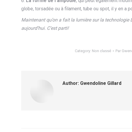
6.
La forme de l’ampoule
, qui peut également modifi
globe, torsadée ou à filament, tube ou spot, il y en a p
Maintenant qu’on a fait la lumière sur la technologie
aujourd’hui. C’est parti!
Category:
Non classé
Par
Gwend
Author:
Gwendoline Gillard